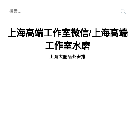
Skip
搜
to
索：
content
上海高端工作室微信/上海高端
工作室水磨
上海大圈品茶安排
BY
ADMIN
2025年6月27日
上海海选场水磨隐藏套餐价格深度测评