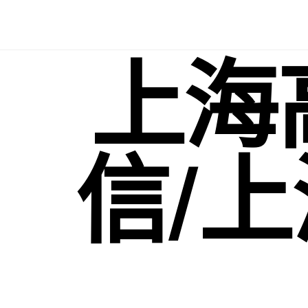
Skip
to
content
上海
信/