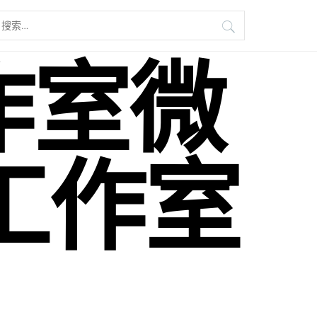
搜
索：
作室微
工作室