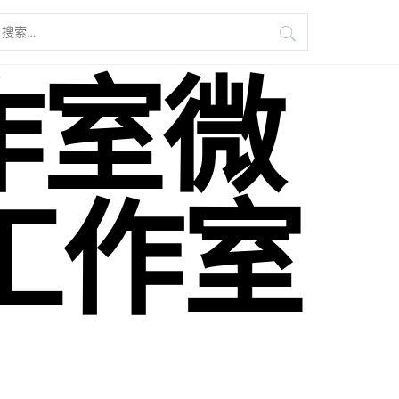
搜
索：
作室微
工作室