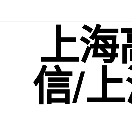
Skip
to
content
上海
信/